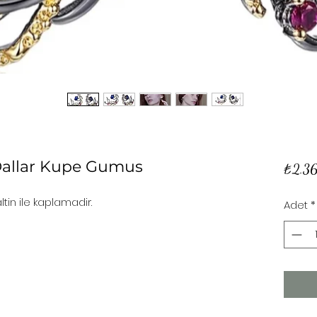
 Dallar Kupe Gumus
₺2.3
in ile kaplamadir. 
Adet
*