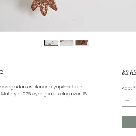
e
₺2.6
apragindan esinlenerek yapilmir. Urun
Adet
*
r. Materyali 925 ayar gumus olup uzeri 18