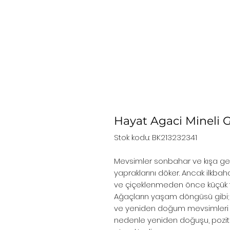
Hayat Agaci Mineli 
Stok kodu: BK213232341
Mevsimler sonbahar ve kışa geç
yapraklarını döker. Ancak ilkba
ve çiçeklenmeden önce küçük tom
Ağaçların yaşam döngüsü gibi; 
ve yeniden doğum mevsimleri 
nedenle yeniden doğuşu, pozitif