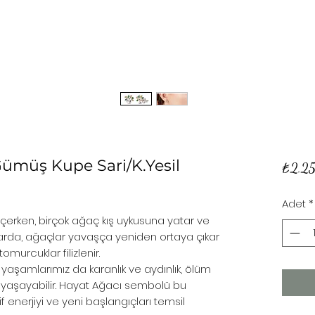
Gümüş Kupe Sari/K.Yesil
₺2.2
Adet
*
erken, birçok ağaç kış uykusuna yatar ve
harda, ağaçlar yavaşça yeniden ortaya çıkar
urcuklar filizlenir.
yaşamlarımız da karanlık ve aydınlık, ölüm
yaşayabilir. Hayat Ağacı sembolü bu
 enerjiyi ve yeni başlangıçları temsil