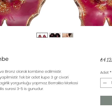
mbe
₺4.12
 Bronz olarak kombine edilmistir.
Adet
*
apilmistir. Tek bir adet kupe 3 gr civari
ir agirlik yorgunluğu yapmaz. Berrakka Markasi
lis suresi 3-5 is gunudur.