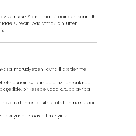
lay ve risksiz. Satinalma sürecinden sonra 15
z. Iade surecini baslatmak icin lutfen
z.
yasal maruziyetten kaynakli oksitlenme
i olmasi icin kullanmadığınız zamanlarda
ak şekilde, bir kesede yada kutuda ayrica
hava ile temasi kesilirse oksitlenme sureci
)
avuz suyuna temas ettirmeyiniz.