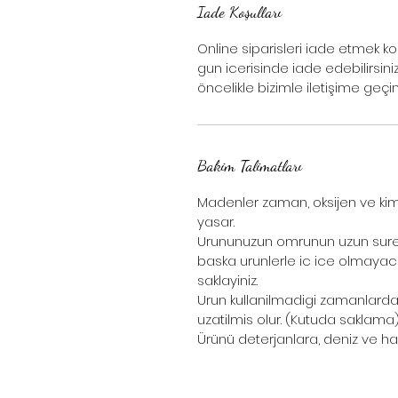
Iade Koşulları
Online siparisleri iade etmek ko
gun icerisinde iade edebilirsini
öncelikle bizimle iletişime geçini
Bakim Talimatları
Madenler zaman, oksijen ve kim
yasar.
Urununuzun omrunun uzun surel
baska urunlerle ic ice olmayac
saklayiniz.
Urun kullanilmadigi zamanlarda 
uzatilmis olur. (Kutuda saklama
Ürünü deterjanlara, deniz ve h