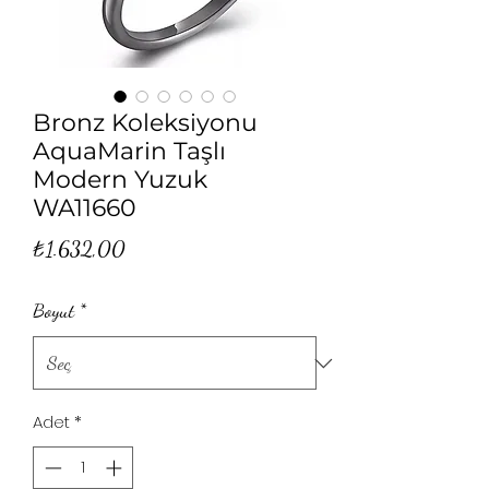
Bronz Koleksiyonu
AquaMarin Taşlı
Modern Yuzuk
WA11660
Fiyat
₺1.632,00
Boyut
*
Adet
*